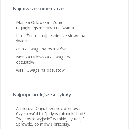
Najnowsze komentarze
Monika Orłowska
-
Żona –
najpiękniejsze słowo na świecie.
Lex
-
Żona – najpiękniejsze słowo na
świecie.
ania
-
Uwaga na oszustów
Monika Orłowska
-
Uwaga na
oszustów
wiki
-
Uwaga na oszustów
Najpopularniejsze artykuły
Alimenty. Długi. Przemoc domowa.
Czy rozwód to "jedyny ratunek" bądź
"najlepsze wyjście" w takiej sytuacji?
Sprawdź, co mówią przepisy.