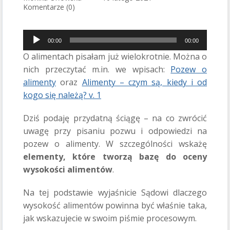
Komentarze (0)
Odtwarzacz
plików
00:00
00:00
dźwiękowych
O alimentach pisałam już wielokrotnie. Można o
nich przeczytać m.in. we wpisach:
Pozew o
alimenty
oraz
Alimenty – czym są, kiedy i od
kogo się należą? v. 1
Dziś podaję przydatną ściągę – na co zwrócić
uwagę przy pisaniu pozwu i odpowiedzi na
pozew o alimenty. W szczególności wskażę
elementy, które tworzą bazę do oceny
wysokości alimentów
.
Na tej podstawie wyjaśnicie Sądowi dlaczego
wysokość alimentów powinna być właśnie taka,
jak wskazujecie w swoim piśmie procesowym.