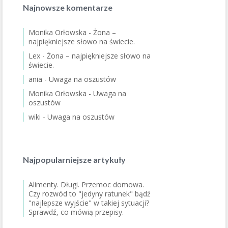
Najnowsze komentarze
Monika Orłowska
-
Żona –
najpiękniejsze słowo na świecie.
Lex
-
Żona – najpiękniejsze słowo na
świecie.
ania
-
Uwaga na oszustów
Monika Orłowska
-
Uwaga na
oszustów
wiki
-
Uwaga na oszustów
Najpopularniejsze artykuły
Alimenty. Długi. Przemoc domowa.
Czy rozwód to "jedyny ratunek" bądź
"najlepsze wyjście" w takiej sytuacji?
Sprawdź, co mówią przepisy.