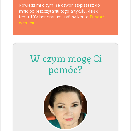
Powiedz mi o tym, że dzwonisz/piszesz do
mnie po przeczytaniu tego artykułu, dzięki
temu 10% honorarium trafi na konto
Fundacji
web.lex.
W czym mogę Ci
pomóc?